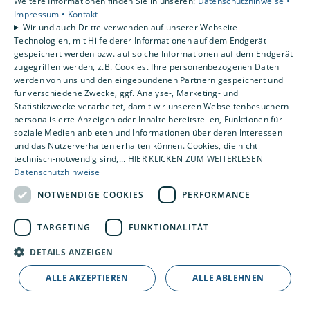
Weitere Informationen finden Sie in unseren:
Datenschutzhinweise •
Impressum •
Kontakt
Wir und auch Dritte verwenden auf unserer Webseite
Technologien, mit Hilfe derer Informationen auf dem Endgerät
gespeichert werden bzw. auf solche Informationen auf dem Endgerät
zugegriffen werden, z.B. Cookies. Ihre personenbezogenen Daten
werden von uns und den eingebundenen Partnern gespeichert und
für verschiedene Zwecke, ggf. Analyse-, Marketing- und
Statistikzwecke verarbeitet, damit wir unseren Webseitenbesuchern
personalisierte Anzeigen oder Inhalte bereitstellen, Funktionen für
soziale Medien anbieten und Informationen über deren Interessen
und das Nutzerverhalten erhalten können. Cookies, die nicht
25
technisch-notwendig sind,... HIER KLICKEN ZUM WEITERLESEN
Datenschutzhinweise
NOTWENDIGE COOKIES
PERFORMANCE
Monteure
TARGETING
FUNKTIONALITÄT
DETAILS ANZEIGEN
ALLE AKZEPTIEREN
ALLE ABLEHNEN