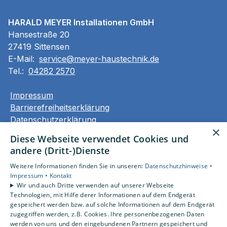
HARALD MEYER Installationen GmbH
Hansestraße 20
27419 Sittensen
E-Mail:
service@meyer-haustechnik.de
Tel.:
04282 2570
Impressum
Barrierefreiheitserklärung
Datenschutzerklärung
×
AGB
Diese Webseite verwendet Cookies und
andere (Dritt-)Dienste
Unsere Bereiche
Weitere Informationen finden Sie in unseren:
Datenschutzhinweise •
Privatkunden
Impressum •
Kontakt
Gewerbekunden
Wir und auch Dritte verwenden auf unserer Webseite
Karriere
Technologien, mit Hilfe derer Informationen auf dem Endgerät
Unternehmen
gespeichert werden bzw. auf solche Informationen auf dem Endgerät
zugegriffen werden, z.B. Cookies. Ihre personenbezogenen Daten
Kontakt
werden von uns und den eingebundenen Partnern gespeichert und