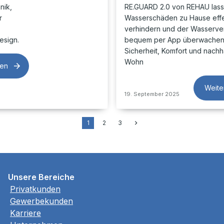
nik,
RE.GUARD 2.0 von REHAU lass
r
Wasserschäden zu Hause effe
,
verhindern und der Wasserve
esign.
bequem per App überwachen 
Sicherheit, Komfort und nachh
Wohn
sen
Weite
19. September 2025
1
2
3
Unsere Bereiche
Privatkunden
Gewerbekunden
Karriere