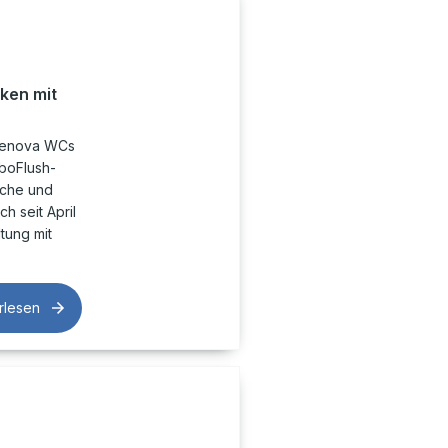
ken mit
 Renova WCs
rboFlush-
iche und
ch seit April
tung mit
rlesen