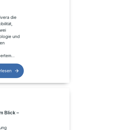
ivera die
ilität,
Zwei
ologie und
ven
iertem…
rlesen
m Blick –
rung