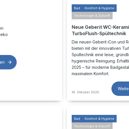
Bad
Komfort & Hygiene
Technologie & Zukunft
Neue Geberit WC-Kerami
en
TurboFlush-Spültechnik
Deko
Die neuen Geberit iCon und
bieten mit der innovativen Tu
Spültechnik eine leise, gründl
hygienische Reinigung. Erhältli
sen
2025 – für moderne Badgestal
maximalem Komfort.
Weite
16. Oktober 2025
Bad
Komfort & Hygiene
Technologie & Zukunft