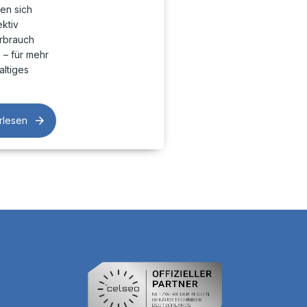
en sich
ktiv
rbrauch
– für mehr
altiges
rlesen