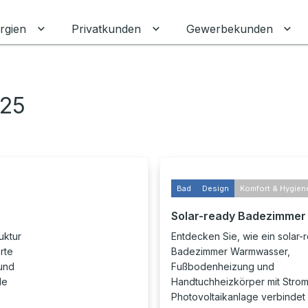
rgien
Privatkunden
Gewerbekunden
Untermenü für Erneuerbare Energien umschalten
Untermenü für Privatkunden
Unt
025
Bad
Design
Komfort & Hygien
Solar-ready Badezimmer
uktur
Entdecken Sie, wie ein solar-
rte
Badezimmer Warmwasser,
und
Fußbodenheizung und
le
Handtuchheizkörper mit Strom
Photovoltaikanlage verbindet 