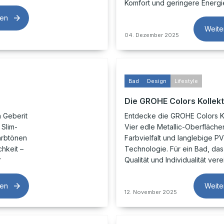
Komfort und geringere Energi
sen
Weite
04. Dezember 2025
Bad
Design
Lifestyle
Die GROHE Colors Kollekt
 Geberit
Entdecke die GROHE Colors Ko
Slim-
Vier edle Metallic-Oberfläch
arbtönen
Farbvielfalt und langlebige P
hkeit –
Technologie. Für ein Bad, das
r
Qualität und Individualität verei
sen
Weite
12. November 2025