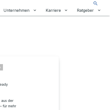
Suche
Unternehmen
Karriere
Ratgeber
 umschalten
ermenü für Gewerbekunden umschalten
Untermenü für Unternehmen umschalt
Untermenü für Karrier
Unter
e
ready
 aus der
– für mehr