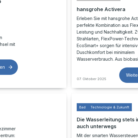
o
hansgrohe Activera
Erleben Sie mit hansgrohe Act
perfekte Kombination aus Flexib
Leistung und Nachhaltigkeit. 
n
Strahlarten, FlexPower-Techn
hsel mit
EcoSmart+ sorgen für intensi
Duschkomfort bei minimalem
Wasserverbrauch. Aus biobas
sen
Weite
07. Oktober 2025
Bad
Technologie & Zukunft
Die Wasserleitung stets i
auch unterwegs
dezimmer
Zentrum:
Mit der smarten Wassersteue