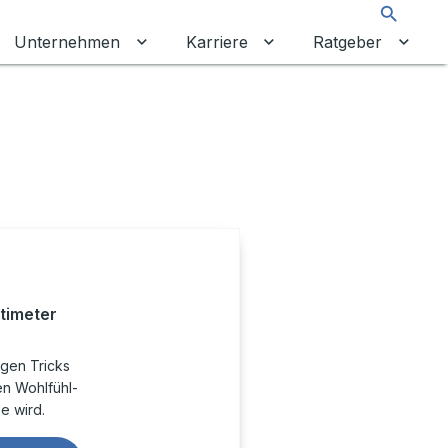
Suche
Unternehmen
Karriere
Ratgeber
 umschalten
ermenü für Gewerbekunden umschalten
Untermenü für Unternehmen umschalt
Untermenü für Karrier
Unter
timeter
igen Tricks
en Wohlfühl-
e wird.