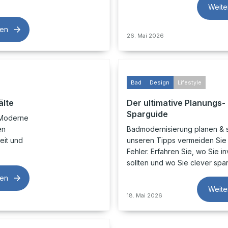
Weite
sen
26. Mai 2026
Bad
Design
Lifestyle
älte
Der ultimative Planungs-
Sparguide
 Moderne
en
Badmodernisierung planen & s
eit und
unseren Tipps vermeiden Sie
Fehler. Erfahren Sie, wo Sie i
sollten und wo Sie clever spa
sen
Weite
18. Mai 2026