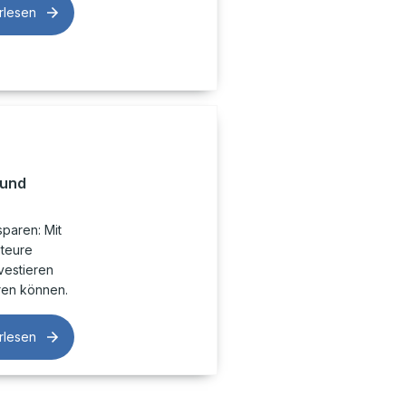
rlesen
 und
paren: Mit
 teure
nvestieren
ren können.
rlesen