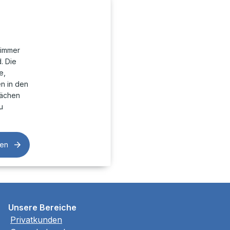
zimmer
. Die
e,
en in den
lächen
u
sen
Unsere Bereiche
Privatkunden