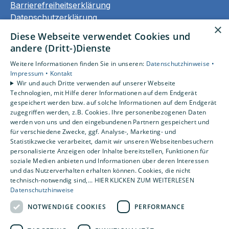
Barrierefreiheitserklärung
Datenschutzerklärung
×
AGB
Diese Webseite verwendet Cookies und
andere (Dritt-)Dienste
Unsere Bereiche
Weitere Informationen finden Sie in unseren:
Datenschutzhinweise •
Privatkunden
Impressum •
Kontakt
Gewerbekunden
Wir und auch Dritte verwenden auf unserer Webseite
Karriere
Technologien, mit Hilfe derer Informationen auf dem Endgerät
Unternehmen
gespeichert werden bzw. auf solche Informationen auf dem Endgerät
zugegriffen werden, z.B. Cookies. Ihre personenbezogenen Daten
Kontakt
werden von uns und den eingebundenen Partnern gespeichert und
für verschiedene Zwecke, ggf. Analyse-, Marketing- und
Statistikzwecke verarbeitet, damit wir unseren Webseitenbesuchern
personalisierte Anzeigen oder Inhalte bereitstellen, Funktionen für
soziale Medien anbieten und Informationen über deren Interessen
und das Nutzerverhalten erhalten können. Cookies, die nicht
technisch-notwendig sind,... HIER KLICKEN ZUM WEITERLESEN
Datenschutzhinweise
NOTWENDIGE COOKIES
PERFORMANCE