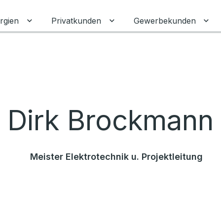
rgien
Privatkunden
Gewerbekunden
Untermenü für Erneuerbare Energien umschalten
Untermenü für Privatkunden
Unt
Dirk Brockmann
Meister Elektrotechnik u. Projektleitung