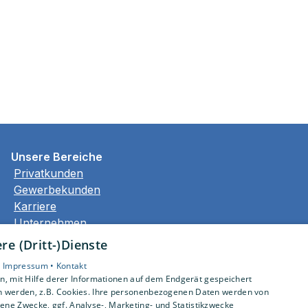
Unsere Bereiche
Privatkunden
Gewerbekunden
Karriere
Unternehmen
Kontakt
e (Dritt-)Dienste
•
Impressum •
Kontakt
, mit Hilfe derer Informationen auf dem Endgerät gespeichert
n werden, z.B. Cookies. Ihre personenbezogenen Daten werden von
ne Zwecke, ggf. Analyse-, Marketing- und Statistikzwecke