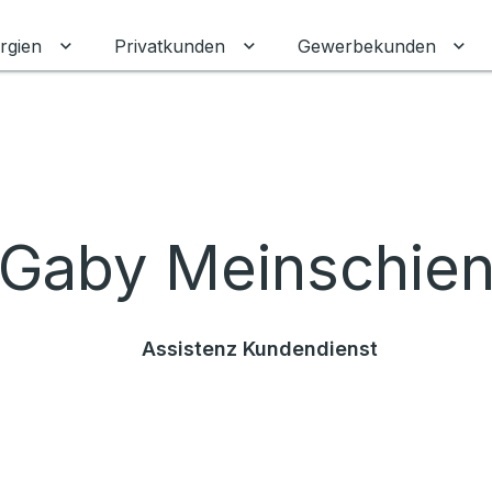
rgien
Privatkunden
Gewerbekunden
Untermenü für Erneuerbare Energien umschalten
Untermenü für Privatkunden
Unt
Gaby Meinschie
Assistenz Kundendienst