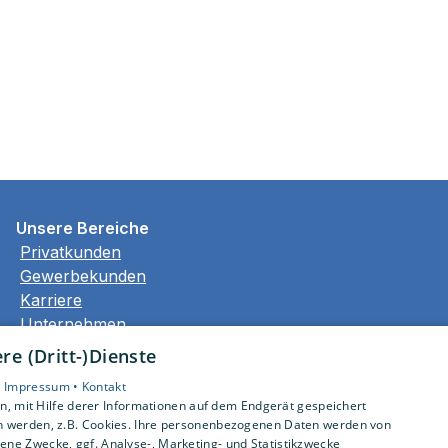
Unsere Bereiche
Privatkunden
Gewerbekunden
Karriere
Unternehmen
Kontakt
e (Dritt-)Dienste
•
Impressum •
Kontakt
, mit Hilfe derer Informationen auf dem Endgerät gespeichert
n werden, z.B. Cookies. Ihre personenbezogenen Daten werden von
ne Zwecke, ggf. Analyse-, Marketing- und Statistikzwecke