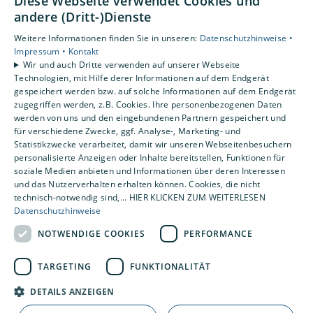
Diese Webseite verwendet Cookies und
andere (Dritt-)Dienste
Unsere Bereiche
Weitere Informationen finden Sie in unseren:
Datenschutzhinweise •
Privatkunden
Impressum •
Kontakt
Gewerbekunden
Wir und auch Dritte verwenden auf unserer Webseite
Karriere
Technologien, mit Hilfe derer Informationen auf dem Endgerät
Unternehmen
gespeichert werden bzw. auf solche Informationen auf dem Endgerät
zugegriffen werden, z.B. Cookies. Ihre personenbezogenen Daten
Kontakt
werden von uns und den eingebundenen Partnern gespeichert und
für verschiedene Zwecke, ggf. Analyse-, Marketing- und
Statistikzwecke verarbeitet, damit wir unseren Webseitenbesuchern
personalisierte Anzeigen oder Inhalte bereitstellen, Funktionen für
soziale Medien anbieten und Informationen über deren Interessen
und das Nutzerverhalten erhalten können. Cookies, die nicht
technisch-notwendig sind,... HIER KLICKEN ZUM WEITERLESEN
Datenschutzhinweise
NOTWENDIGE COOKIES
PERFORMANCE
TARGETING
FUNKTIONALITÄT
DETAILS ANZEIGEN