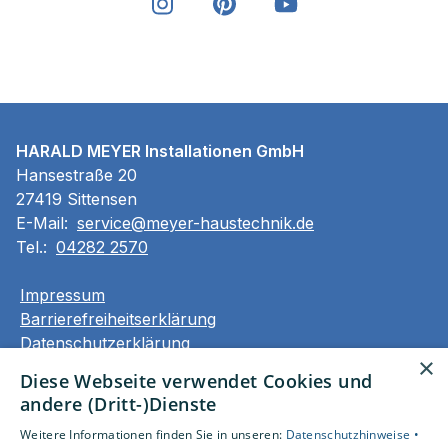
HARALD MEYER Installationen GmbH
Hansestraße 20
27419 Sittensen
E-Mail:
service@meyer-haustechnik.de
Tel.:
04282 2570
Impressum
Barrierefreiheitserklärung
Datenschutzerklärung
×
AGB
Diese Webseite verwendet Cookies und
andere (Dritt-)Dienste
Unsere Bereiche
Weitere Informationen finden Sie in unseren:
Datenschutzhinweise •
Privatkunden