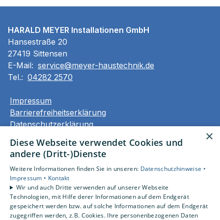
HARALD MEYER Installationen GmbH
Hansestraße 20
27419 Sittensen
E-Mail:
service@meyer-haustechnik.de
Tel.:
04282 2570
Impressum
Barrierefreiheitserklärung
Datenschutzerklärung
×
AGB
Diese Webseite verwendet Cookies und
andere (Dritt-)Dienste
Unsere Bereiche
Weitere Informationen finden Sie in unseren:
Datenschutzhinweise •
Privatkunden
Impressum •
Kontakt
Gewerbekunden
Wir und auch Dritte verwenden auf unserer Webseite
Karriere
Technologien, mit Hilfe derer Informationen auf dem Endgerät
Unternehmen
gespeichert werden bzw. auf solche Informationen auf dem Endgerät
zugegriffen werden, z.B. Cookies. Ihre personenbezogenen Daten
Kontakt