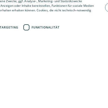
ne Zwecke, ggf. Analyse-, Marketing- und Statistikzwecke
Anzeigen oder Inhalte bereitstellen, Funktionen für soziale Medien
rhalten erhalten können. Cookies, die nicht technisch-notwendig
Unsere Bereiche
Privatkunden
TARGETING
FUNKTIONALITÄT
Gewerbekunden
Karriere
Unternehmen
Kontakt