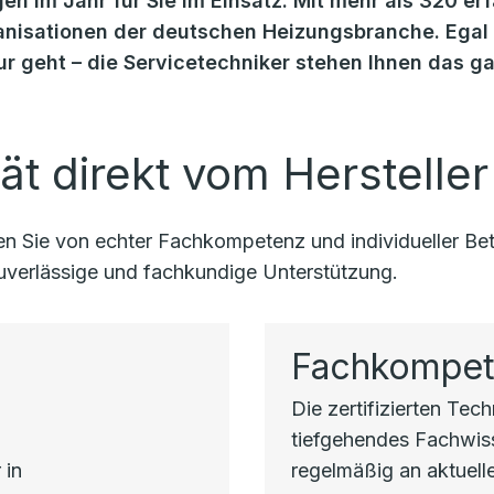
en im Jahr für Sie im Einsatz. Mit mehr als 320 er
isationen der deutschen Heizungsbranche. Egal o
r geht – die Servicetechniker stehen Ihnen das g
ät direkt vom Hersteller
eren Sie von echter Fachkompetenz und individueller 
 zuverlässige und fachkundige Unterstützung.
Fachkompe
Die zertifizierten Tec
h
tiefgehendes Fachwi
 in
regelmäßig an aktuell