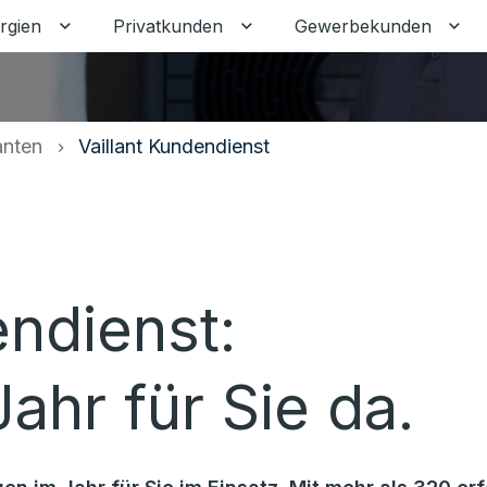
rgien
Privatkunden
Gewerbekunden
Untermenü für Erneuerbare Energien umschalten
Untermenü für Privatkunden
Unt
anten
Vaillant Kundendienst
endienst:
ahr für Sie da.