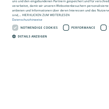
uns und den eingebundenen Partnern gespeichert und für verschiede
verarbeitet, damit wir unseren Webseitenbesuchern personalisierte 
anbieten und Informationen über deren Interessen und das Nutzerve
sind,... HIER KLICKEN ZUM WEITERLESEN
HARALD MEYER Installationen GmbH
Datenschutzhinweise
Hansestraße 20
NOTWENDIGE COOKIES
PERFORMANCE
27419 Sittensen
DETAILS ANZEIGEN
E-Mail:
service@meyer-haustechnik.de
Tel.:
04282 2570
Impressum
Barrierefreiheitserklärung
Datenschutzerklärung
AGB