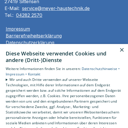
27419 Sittensen
E-Mail:
service@meyer-haustechnik.de
Tel.:
04282 2570
Impressum
Barrierefreiheitserklärung
Datenschutzerklärung
×
AGB
Diese Webseite verwendet Cookies und
andere (Dritt-)Dienste
Unsere Bereiche
Weitere Informationen finden Sie in unseren:
Datenschutzhinweise •
Privatkunden
Impressum •
Kontakt
Gewerbekunden
Wir und auch Dritte verwenden auf unserer Webseite
Karriere
Technologien, mit Hilfe derer Informationen auf dem Endgerät
Unternehmen
gespeichert werden bzw. auf solche Informationen auf dem Endgerät
zugegriffen werden, z.B. Cookies. Ihre personenbezogenen Daten
Kontakt
werden von uns und den eingebundenen Partnern gespeichert und
für verschiedene Zwecke, ggf. Analyse-, Marketing- und
Statistikzwecke verarbeitet, damit wir unseren Webseitenbesuchern
personalisierte Anzeigen oder Inhalte bereitstellen, Funktionen für
soziale Medien anbieten und Informationen über deren Interessen