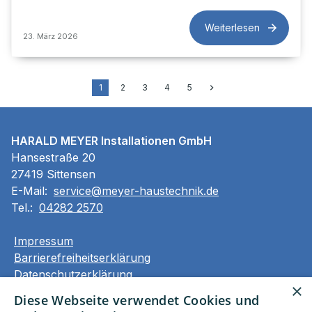
Weiterlesen
23. März 2026
1
2
3
4
5
HARALD MEYER Installationen GmbH
Hansestraße 20
27419 Sittensen
E-Mail:
service@meyer-haustechnik.de
Tel.:
04282 2570
Impressum
Barrierefreiheitserklärung
Datenschutzerklärung
×
AGB
Diese Webseite verwendet Cookies und