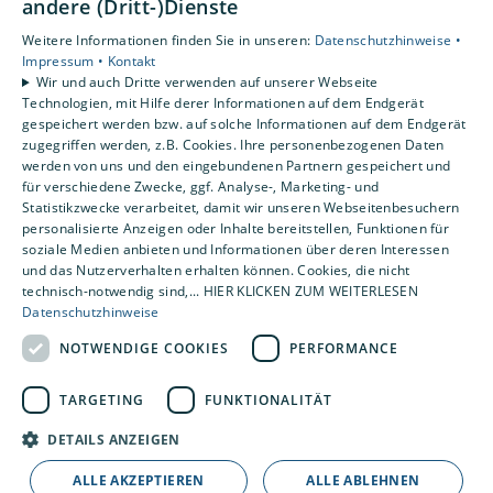
andere (Dritt-)Dienste
Unsere Bereiche
Weitere Informationen finden Sie in unseren:
Datenschutzhinweise •
Privatkunden
Impressum •
Kontakt
Gewerbekunden
Wir und auch Dritte verwenden auf unserer Webseite
Karriere
Technologien, mit Hilfe derer Informationen auf dem Endgerät
Unternehmen
gespeichert werden bzw. auf solche Informationen auf dem Endgerät
zugegriffen werden, z.B. Cookies. Ihre personenbezogenen Daten
Kontakt
werden von uns und den eingebundenen Partnern gespeichert und
für verschiedene Zwecke, ggf. Analyse-, Marketing- und
Statistikzwecke verarbeitet, damit wir unseren Webseitenbesuchern
personalisierte Anzeigen oder Inhalte bereitstellen, Funktionen für
soziale Medien anbieten und Informationen über deren Interessen
und das Nutzerverhalten erhalten können. Cookies, die nicht
technisch-notwendig sind,... HIER KLICKEN ZUM WEITERLESEN
Datenschutzhinweise
NOTWENDIGE COOKIES
PERFORMANCE
TARGETING
FUNKTIONALITÄT
DETAILS ANZEIGEN
ALLE AKZEPTIEREN
ALLE ABLEHNEN