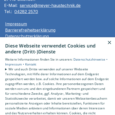
E-Mail:
service@meyer-haustechnik.de
Tel.:
04282 2570
Impressum
Barrierefreiheitserklärung
Datenschutzerklärung
×
AGB
Diese Webseite verwendet Cookies und
andere (Dritt-)Dienste
Unsere Bereiche
Weitere Informationen finden Sie in unseren:
Datenschutzhinweise •
Privatkunden
Impressum •
Kontakt
Gewerbekunden
Wir und auch Dritte verwenden auf unserer Webseite
Karriere
Technologien, mit Hilfe derer Informationen auf dem Endgerät
Unternehmen
gespeichert werden bzw. auf solche Informationen auf dem Endgerät
zugegriffen werden, z.B. Cookies. Ihre personenbezogenen Daten
Kontakt
werden von uns und den eingebundenen Partnern gespeichert und
für verschiedene Zwecke, ggf. Analyse-, Marketing- und
Statistikzwecke verarbeitet, damit wir unseren Webseitenbesuchern
personalisierte Anzeigen oder Inhalte bereitstellen, Funktionen für
soziale Medien anbieten und Informationen über deren Interessen
und das Nutzerverhalten erhalten können. Cookies, die nicht