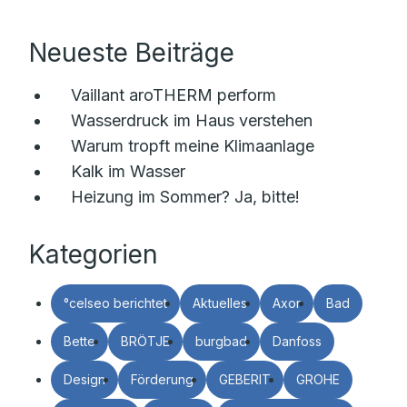
Neueste Beiträge
Vaillant aroTHERM perform
Wasserdruck im Haus verstehen
Warum tropft meine Klimaanlage
Kalk im Wasser
Heizung im Sommer? Ja, bitte!
Kategorien
°celseo berichtet
Aktuelles
Axor
Bad
Bette
BRÖTJE
burgbad
Danfoss
Design
Förderung
GEBERIT
GROHE