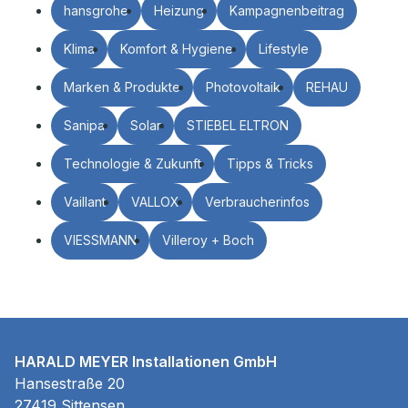
hansgrohe
Heizung
Kampagnenbeitrag
Klima
Komfort & Hygiene
Lifestyle
Marken & Produkte
Photovoltaik
REHAU
Sanipa
Solar
STIEBEL ELTRON
Technologie & Zukunft
Tipps & Tricks
Vaillant
VALLOX
Verbraucherinfos
VIESSMANN
Villeroy + Boch
HARALD MEYER Installationen GmbH
Hansestraße 20
27419 Sittensen