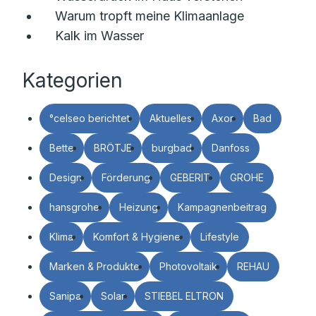
Warum tropft meine Klimaanlage
Kalk im Wasser
Kategorien
°celseo berichtet
Aktuelles
Axor
Bad
Bette
BRÖTJE
burgbad
Danfoss
Design
Förderung
GEBERIT
GROHE
hansgrohe
Heizung
Kampagnenbeitrag
Klima
Komfort & Hygiene
Lifestyle
Marken & Produkte
Photovoltaik
REHAU
Sanipa
Solar
STIEBEL ELTRON