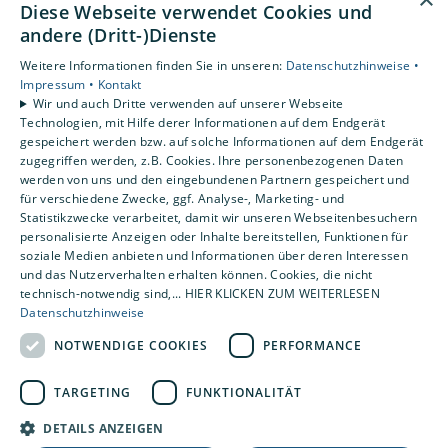
Diese Webseite verwendet Cookies und
andere (Dritt-)Dienste
Unsere Bereiche
Weitere Informationen finden Sie in unseren:
Datenschutzhinweise •
Privatkunden
Impressum •
Kontakt
Gewerbekunden
Wir und auch Dritte verwenden auf unserer Webseite
Karriere
Technologien, mit Hilfe derer Informationen auf dem Endgerät
Unternehmen
gespeichert werden bzw. auf solche Informationen auf dem Endgerät
zugegriffen werden, z.B. Cookies. Ihre personenbezogenen Daten
Kontakt
werden von uns und den eingebundenen Partnern gespeichert und
für verschiedene Zwecke, ggf. Analyse-, Marketing- und
Statistikzwecke verarbeitet, damit wir unseren Webseitenbesuchern
personalisierte Anzeigen oder Inhalte bereitstellen, Funktionen für
soziale Medien anbieten und Informationen über deren Interessen
und das Nutzerverhalten erhalten können. Cookies, die nicht
technisch-notwendig sind,... HIER KLICKEN ZUM WEITERLESEN
Datenschutzhinweise
NOTWENDIGE COOKIES
PERFORMANCE
TARGETING
FUNKTIONALITÄT
DETAILS ANZEIGEN