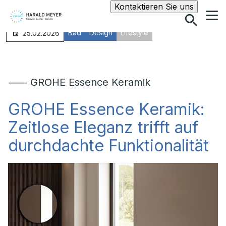
Suche
Kontaktieren Sie uns
Bad
Design
Lifestyle
25.02.2026
⸺ GROHE Essence Keramik
GROHE Essence Keramik:
Zeitlose Eleganz trifft auf
durchdachte Funktionalität