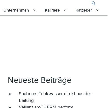
Suche
Unternehmen
Karriere
Ratgeber
 umschalten
ermenü für Gewerbekunden umschalten
Untermenü für Unternehmen umschalt
Untermenü für Karrier
Unter
Neueste Beiträge
Sauberes Trinkwasser direkt aus der
Leitung
Vaillant aroTHERM perform