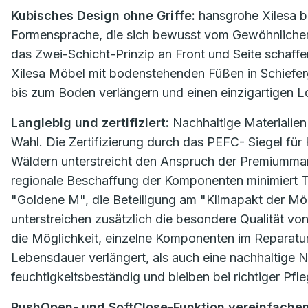
Kubisches Design ohne Griffe:
hansgrohe Xilesa be
Formensprache, die sich bewusst vom Gewöhnlichen 
das Zwei-Schicht-Prinzip an Front und Seite schaff
Xilesa Möbel mit bodenstehenden Füßen in Schiefergr
bis zum Boden verlängern und einen einzigartigen L
Langlebig und zertifiziert:
Nachhaltige Materialie
Wahl. Die Zertifizierung durch das PEFC- Siegel für
Wäldern unterstreicht den Anspruch der Premiummar
regionale Beschaffung der Komponenten minimiert 
"Goldene M", die Beteiligung am "Klimapakt der Möb
unterstreichen zusätzlich die besondere Qualität vo
die Möglichkeit, einzelne Komponenten im Reparatur
Lebensdauer verlängert, als auch eine nachhaltige N
feuchtigkeitsbeständig und bleiben bei richtiger Pfl
PushOpen- und SoftClose-Funktion vereinfachen