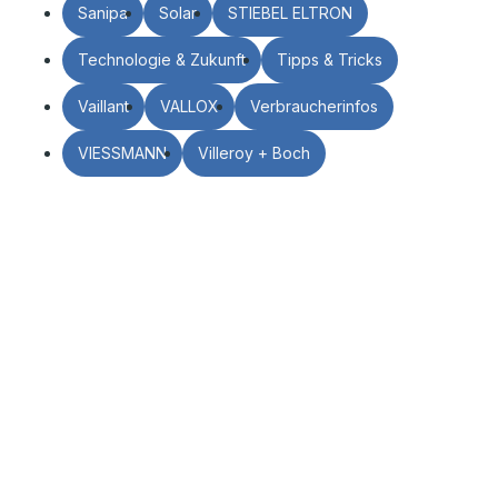
Sanipa
Solar
STIEBEL ELTRON
Technologie & Zukunft
Tipps & Tricks
Vaillant
VALLOX
Verbraucherinfos
VIESSMANN
Villeroy + Boch