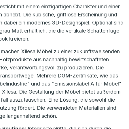
sticht mit einem einzigartigen Charakter und einer
abhebt. Die kubische, grifflose Erscheinung und
en dabei ein modernes 3D-Designspiel. Optional sind
au Matt erhältlich, die die vertikale Schattenfuge
ook kreieren.
n machen Xilesa Möbel zu einer zukunftsweisenden
 Holzprodukte aus nachhaltig bewirtschafteten
ke, verantwortungsvoll zu produzieren. Die
Transportwege. Mehrere DGM-Zertifikate, wie das
elindustrie" und das "Emissionslabel A für Möbel"
n Xilesa. Die Gestaltung der Möbel bietet außerdem
fall auszutauschen. Eine Lösung, die sowohl die
utzung fördert. Die verwendeten Materialien sind
ege langanhaltend schön.
 Routinen:
Integrierte Griffe, die sich durch die