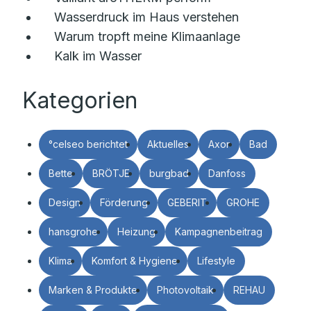
Wasserdruck im Haus verstehen
Warum tropft meine Klimaanlage
Kalk im Wasser
Kategorien
°celseo berichtet
Aktuelles
Axor
Bad
Bette
BRÖTJE
burgbad
Danfoss
Design
Förderung
GEBERIT
GROHE
hansgrohe
Heizung
Kampagnenbeitrag
Klima
Komfort & Hygiene
Lifestyle
Marken & Produkte
Photovoltaik
REHAU