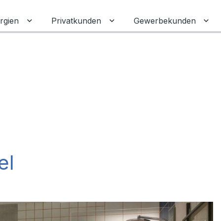
rgien
Privatkunden
Gewerbekunden
Untermenü für Erneuerbare Energien umschalten
Untermenü für Privatkunden
Unt
el