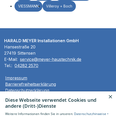
VIESSMANN
Villeroy + Boch
HARALD MEYER Installationen GmbH
Hansestraße 20
27419 Sittensen
E-Mail:
service@meyer-haustechnik.de
Tel.:
04282 2570
Impressum
Barrierefreiheitserklärung
Datenschutzerklärung
×
AGB
Diese Webseite verwendet Cookies und
andere (Dritt-)Dienste
Unsere Bereiche
Weitere Informationen finden Sie in unseren:
Datenschutzhinweise •
Privatkunden