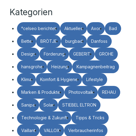
Kategorien
°celseo berichtet
Aktuelles
Axor
Bad
Bette
BRÖTJE
burgbad
Danfoss
Design
Förderung
GEBERIT
GROHE
hansgrohe
Heizung
Kampagnenbeitrag
Klima
Komfort & Hygiene
Lifestyle
Marken & Produkte
Photovoltaik
REHAU
Sanipa
Solar
STIEBEL ELTRON
Technologie & Zukunft
Tipps & Tricks
Vaillant
VALLOX
Verbraucherinfos