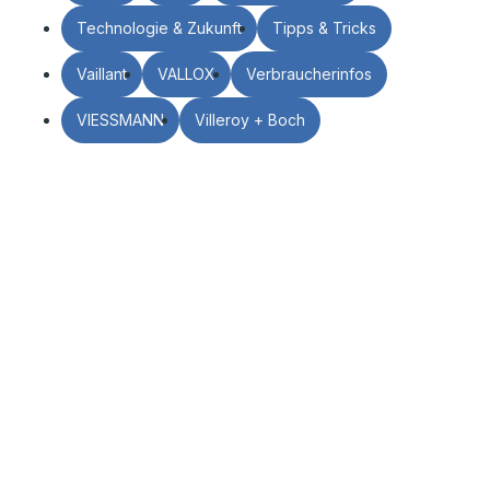
Technologie & Zukunft
Tipps & Tricks
Vaillant
VALLOX
Verbraucherinfos
VIESSMANN
Villeroy + Boch