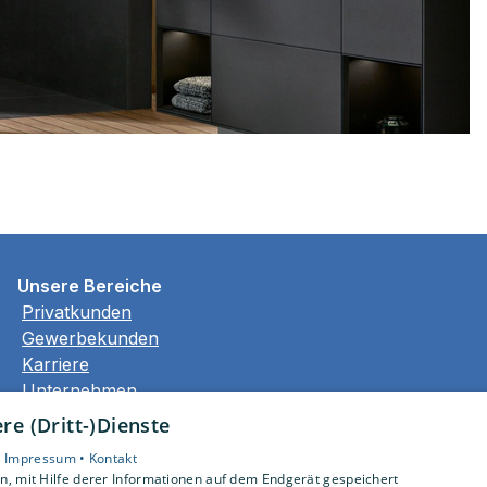
Unsere Bereiche
Privatkunden
Gewerbekunden
Karriere
Unternehmen
Kontakt
e (Dritt-)Dienste
•
Impressum •
Kontakt
, mit Hilfe derer Informationen auf dem Endgerät gespeichert