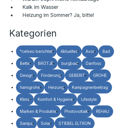
Kalk im Wasser
Heizung im Sommer? Ja, bitte!
Kategorien
°celseo berichtet
Aktuelles
Axor
Bad
Bette
BRÖTJE
burgbad
Danfoss
Design
Förderung
GEBERIT
GROHE
hansgrohe
Heizung
Kampagnenbeitrag
Klima
Komfort & Hygiene
Lifestyle
Marken & Produkte
Photovoltaik
REHAU
Sanipa
Solar
STIEBEL ELTRON