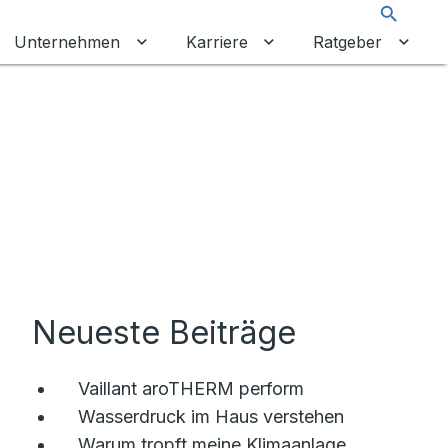
Suche
Unternehmen
Karriere
Ratgeber
 umschalten
ermenü für Gewerbekunden umschalten
Untermenü für Unternehmen umschalt
Untermenü für Karrier
Unter
Neueste Beiträge
Vaillant aroTHERM perform
Wasserdruck im Haus verstehen
Warum tropft meine Klimaanlage