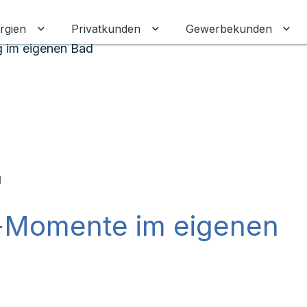
rgien
Privatkunden
Gewerbekunden
Untermenü für Erneuerbare Energien umschalten
Untermenü für Privatkunden
Unt
g im eigenen Bad
u
a-Momente im eigenen