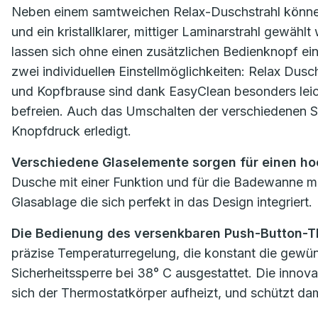
Neben einem samtweichen Relax-Duschstrahl können
und ein kristallklarer, mittiger Laminarstrahl gewä
lassen sich ohne einen zusätzlichen Bedienknopf ei
zwei individuelle
n
Einstellmöglichkeiten: Relax Dusc
und Kopfbrause sind dank EasyClean besonders leich
befreien. Auch das Umschalten der verschiedenen S
Knopfdruck erledigt.
Verschiedene Glaselemente sorgen für einen ho
Dusche mit einer Funktion und für die Badewanne mit 
Glasablage die sich perfekt in das Design integriert.
Die Bedienung des versenkbaren Push-Button-Th
präzise Temperaturregelung, die konstant die gewüns
Sicherheitssperre bei 38° C ausgestattet. Die inno
sich der Thermostatkörper aufheizt, und schützt da