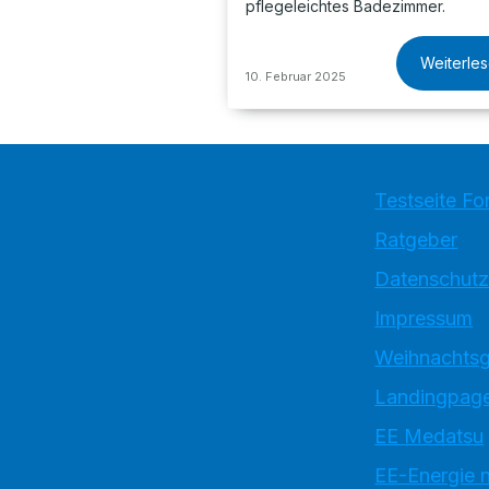
pflegeleichtes Badezimmer.
Weiterle
10. Februar 2025
Testseite Fo
Ratgeber
Datenschutz
Impressum
Weihnachtsg
Landingpage
EE Medatsu
EE-Energie 