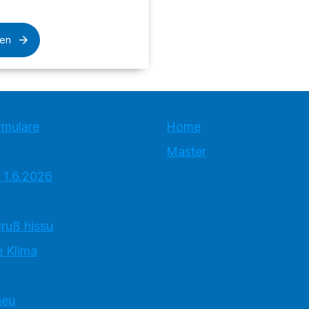
sen
rmulare
Home
Master
 1.6.2026
ruß hissu
 Klima
neu