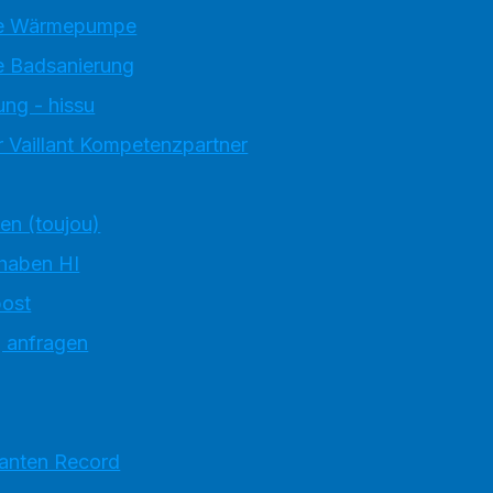
e Wärmepumpe
 Badsanierung
ung - hissu
 Vaillant Kompetenzpartner
ten (toujou)
 haben HI
ost
g anfragen
ranten Record