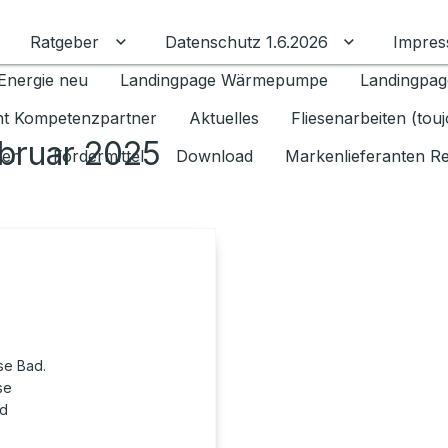
Ratgeber
Datenschutz 1.6.2026
Impre
Untermenü für Ratgeber umschalten
Untermenü f
Energie neu
Landingpage Wärmepumpe
Landingpag
ant Kompetenzpartner
Aktuelles
Fliesenarbeiten (tou
ebruar 2025
gen
Fördermittel
Download
Markenlieferanten R
se Bad.
se
nd