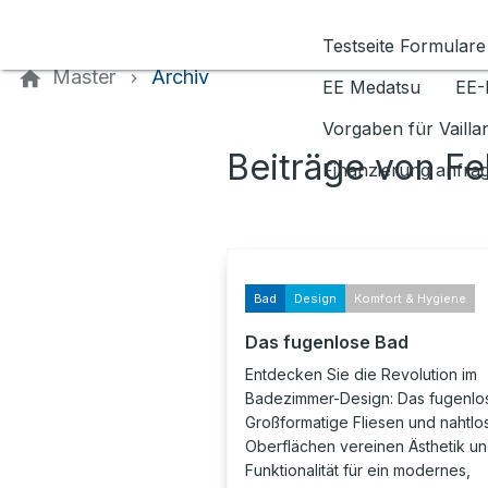
Kontaktieren Sie uns
Testseite Formulare
Master
Archiv
EE Medatsu
EE-
Vorgaben für Vaill
Beiträge von F
Finanzierung anfra
Bad
Design
Komfort & Hygiene
Das fugenlose Bad
Entdecken Sie die Revolution im
Badezimmer-Design: Das fugenlo
Großformatige Fliesen und nahtlo
Oberflächen vereinen Ästhetik u
Funktionalität für ein modernes,