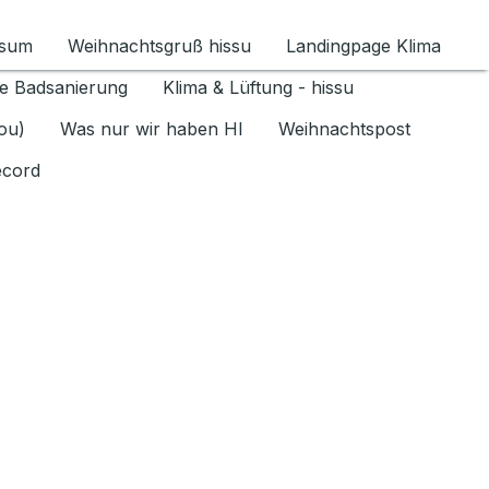
ssum
Weihnachtsgruß hissu
Landingpage Klima
ür Datenschutz 1.6.2026 umschalten
e Badsanierung
Klima & Lüftung - hissu
jou)
Was nur wir haben HI
Weihnachtspost
ecord