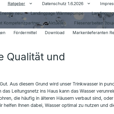
Ratgeber
Datenschutz 1.6.2026
Impre
Untermenü für Ratgeber umschalten
Untermenü f
Energie neu
Landingpage Wärmepumpe
Landingpag
ant Kompetenzpartner
Aktuelles
Fliesenarbeiten (tou
gen
Fördermittel
Download
Markenlieferanten R
 Qualität und
 Gut. Aus diesem Grund wird unser Trinkwasser in pun
ch das Leitungsnetz ins Haus kann das Wasser verunrei
hren, die häufig in älteren Häusern verbaut sind, oder
r helfen Ihnen dabei, Wasser optimal zu nutzen und di