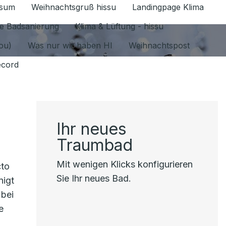
ssum
Weihnachtsgruß hissu
Landingpage Klima
ür Datenschutz 1.6.2026 umschalten
e Badsanierung
Klima & Lüftung - hissu
jou)
Was nur wir haben HI
Weihnachtspost
ecord
Ihr neues
Traumbad
Mit wenigen Klicks konfigurieren
cto
Sie Ihr neues Bad.
nigt
 bei
e