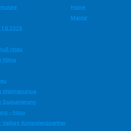
rmulare
Home
Master
 1.6.2026
ruß hissu
 Klima
neu
e Wärmepumpe
 Badsanierung
ung - hissu
 Vaillant Kompetenzpartner