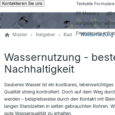
Kontaktieren Sie uns
Testseite Formulare
EE Medatsu
EE-
Vorgaben für Vaill
Finanzierung anfra
Master
Ratgeber
Bad
Wassernutzung
Wassernutzung - beste
Nachhaltigkeit
Sauberes Wasser ist ein kostbares, lebenswichtiges
Qualität streng kontrolliert. Doch auf dem Weg dur
werden – beispielsweise durch den Kontakt mit Bleiro
langen Standzeiten in selten gebrauchten Rohren. Wi
gute Wasserqualität zu erhalten.