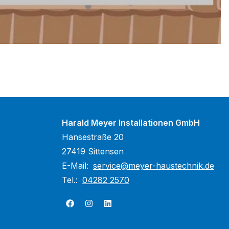
Harald Meyer Installationen GmbH
Hansestraße 20
27419 Sittensen
E-Mail:
service@meyer-haustechnik.de
Tel.:
04282 2570