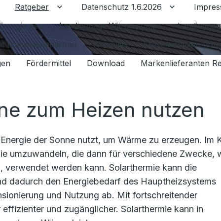
Ratgeber
Datenschutz 1.6.2026
Impre
Untermenü für Ratgeber umschalten
Untermenü f
Energie neu
Landingpage Wärmepumpe
Landingpag
ant Kompetenzpartner
Aktuelles
Fliesenarbeiten (tou
gen
Fördermittel
Download
Markenlieferanten R
nne zum Heizen nutzen
ie Energie der Sonne nutzt, um Wärme zu erzeugen. Im 
gie umzuwandeln, die dann für verschiedene Zwecke, 
 verwendet werden kann. Solarthermie kann die
nd dadurch den Energiebedarf des Hauptheizsystems
nsionierung und Nutzung ab. Mit fortschreitender
ffizienter und zugänglicher. Solarthermie kann in