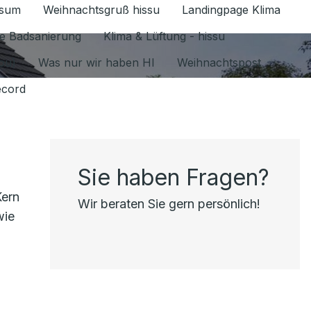
ssum
Weihnachtsgruß hissu
Landingpage Klima
ür Datenschutz 1.6.2026 umschalten
e Badsanierung
Klima & Lüftung - hissu
jou)
Was nur wir haben HI
Weihnachtspost
ecord
Sie haben Fragen?
Kern
Wir beraten Sie gern persönlich!
wie