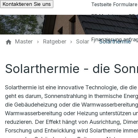
Kontaktieren Sie uns
Testseite Formulare
EE Medatsu
EE-
Vorgaben für Vaill
Finanzierung anfra
Master
Ratgeber
Solar
Solarthermie
Solarthermie - die So
Solarthermie ist eine innovative Technologie, die d
geht es darum, Sonnenstrahlung in thermische Ener
die Gebäudeheizung oder die Warmwasserbereitung,
Warmwasserbereitung oder Heizung unterstützen u
reduzieren. Der Effekt hängt von Ausrichtung, Dime
Forschung und Entwicklung wird Solarthermie immer e