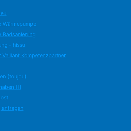
neu
e Wärmepumpe
 Badsanierung
ung - hissu
 Vaillant Kompetenzpartner
ten (toujou)
 haben HI
ost
g anfragen