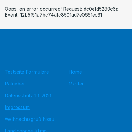
Oops, an error occurred! Request: dc0e1d5289c6a
Event: 12b5f51a7bc74a1c850fad7e065fec31
Testseite Formulare
Home
Ratgeber
Master
Datenschutz 1.6.2026
Impressum
Weihnachtsgruß hissu
Landingpage Klima