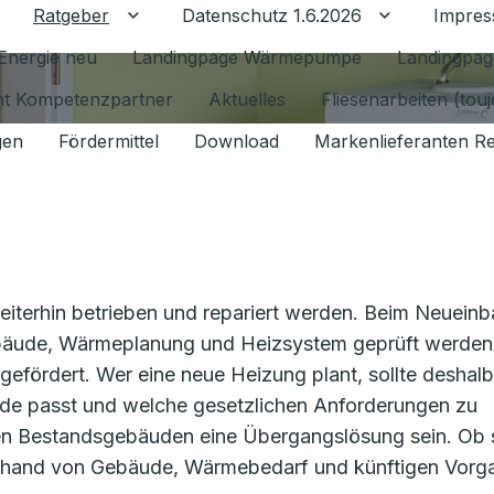
Ratgeber
Datenschutz 1.6.2026
Impre
Untermenü für Ratgeber umschalten
Untermenü f
Energie neu
Landingpage Wärmepumpe
Landingpag
ant Kompetenzpartner
Aktuelles
Fliesenarbeiten (tou
gen
Fördermittel
Download
Markenlieferanten R
iterhin betrieben und repariert werden. Beim Neueinb
Gebäude, Wärmeplanung und Heizsystem geprüft werden
efördert. Wer eine neue Heizung plant, sollte deshalb
ude passt und welche gesetzlichen Anforderungen zu
en Bestandsgebäuden eine Übergangslösung sein. Ob 
te anhand von Gebäude, Wärmebedarf und künftigen Vor