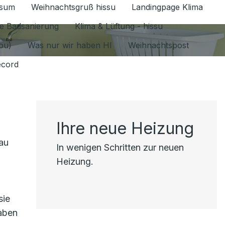
ssum
Weihnachtsgruß hissu
Landingpage Klima
ür Datenschutz 1.6.2026 umschalten
e Badsanierung
Klima & Lüftung - hissu
jou)
Was nur wir haben HI
Weihnachtspost
ecord
Ihre neue Heizung
au
In wenigen Schritten zur neuen
Heizung.
sie
gaben