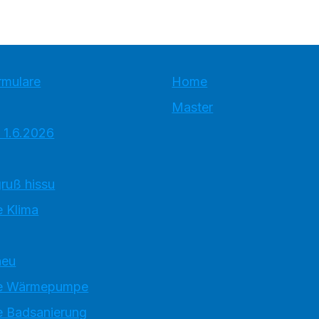
rmulare
Home
Master
 1.6.2026
ruß hissu
 Klima
neu
e Wärmepumpe
 Badsanierung