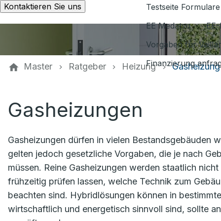
Kontaktieren Sie uns
Testseite Formulare
EE Medatsu
EE-
Vorgaben für Vaill
Finanzierung anfra
Master
Ratgeber
Heizung
Gasheizung
Gasheizungen
Gasheizungen dürfen in vielen Bestandsgebäuden we
gelten jedoch gesetzliche Vorgaben, die je nach 
müssen. Reine Gasheizungen werden staatlich nicht g
frühzeitig prüfen lassen, welche Technik zum Gebä
beachten sind. Hybridlösungen können in bestimmt
wirtschaftlich und energetisch sinnvoll sind, soll