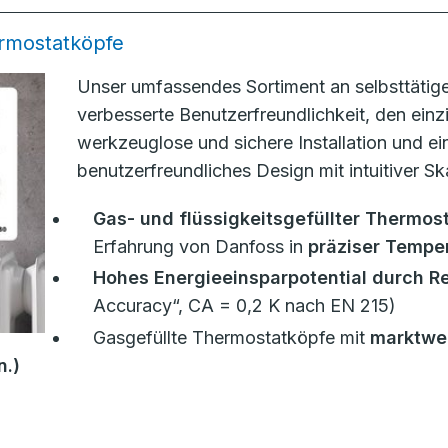
ermostatköpfe
Unser umfassendes Sortiment an selbsttätig
verbesserte Benutzerfreundlichkeit, den ein
werkzeuglose und sichere Installation und e
benutzerfreundliches Design mit intuitiver 
Gas- und flüssigkeitsgefüllter Thermos
Erfahrung von Danfoss in
präziser Tempe
Hohes Energieeinsparpotential durch R
Accuracy“, CA = 0,2 K nach EN 215)
Gasgefüllte Thermostatköpfe mit
marktwei
n.)