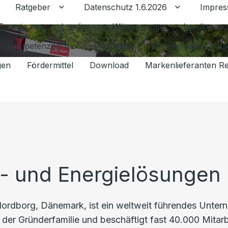
Ratgeber
Datenschutz 1.6.2026
Impre
Untermenü für Ratgeber umschalten
Untermenü f
Energie neu
Landingpage Wärmepumpe
Landingpag
ant Kompetenzpartner
Aktuelles
Fliesenarbeiten (tou
gen
Fördermittel
Download
Markenlieferanten R
- und Energielösungen 
Nordborg, Dänemark, ist ein weltweit führendes Unter
z der Gründerfamilie und beschäftigt fast 40.000 Mitar