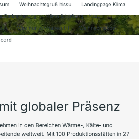
ssum
Weihnachtsgruß hissu
Landingpage Klima
ür Datenschutz 1.6.2026 umschalten
e Badsanierung
Klima & Lüftung - hissu
jou)
Was nur wir haben HI
Weihnachtspost
ecord
mit globaler Präsenz
nehmen in den Bereichen Wärme-, Kälte- und
beitende weltweit. Mit 100 Produktionsstätten in 27