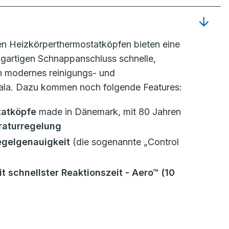
en Heizkörperthermostatköpfen bieten eine
zigartigen Schnappanschluss schnelle,
in modernes reinigungs- und
Skala. Dazu kommen noch folgende Features:
tatköpfe
made in Dänemark, mit 80 Jahren
raturregelung
egelgenauigkeit
(die sogenannte „Control
t schnellster Reaktionszeit
- Aero™ (10