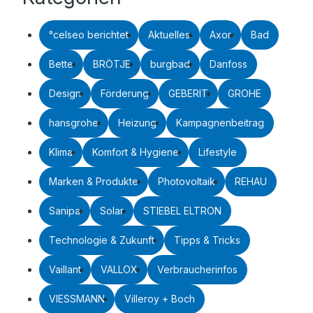
°celseo berichtet
Aktuelles
Axor
Bad
Bette
BRÖTJE
burgbad
Danfoss
Design
Förderung
GEBERIT
GROHE
hansgrohe
Heizung
Kampagnenbeitrag
Klima
Komfort & Hygiene
Lifestyle
Marken & Produkte
Photovoltaik
REHAU
Sanipa
Solar
STIEBEL ELTRON
Technologie & Zukunft
Tipps & Tricks
Vaillant
VALLOX
Verbraucherinfos
VIESSMANN
Villeroy + Boch