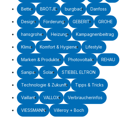
Bette
BRÖTJE
burgbad
Danfoss
Design
Förderung
GEBERIT
GROHE
hansgrohe
Heizung
Kampagnenbeitrag
Klima
Komfort & Hygiene
Lifestyle
Marken & Produkte
Photovoltaik
REHAU
Sanipa
Solar
STIEBEL ELTRON
Technologie & Zukunft
Tipps & Tricks
Vaillant
VALLOX
Verbraucherinfos
VIESSMANN
Villeroy + Boch