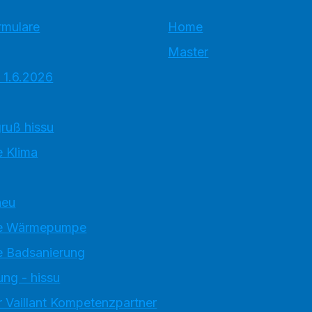
rmulare
Home
Master
 1.6.2026
ruß hissu
 Klima
neu
e Wärmepumpe
 Badsanierung
ung - hissu
 Vaillant Kompetenzpartner