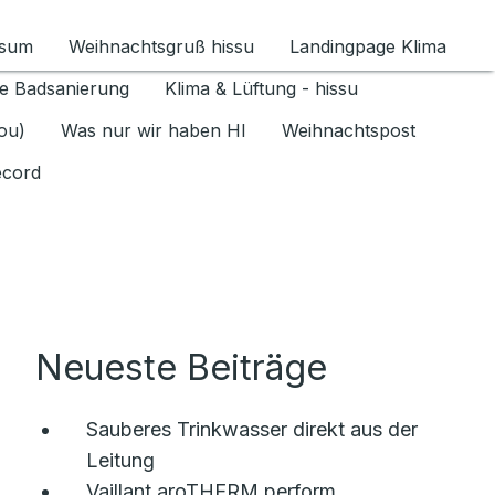
ssum
Weihnachtsgruß hissu
Landingpage Klima
ür Datenschutz 1.6.2026 umschalten
e Badsanierung
Klima & Lüftung - hissu
jou)
Was nur wir haben HI
Weihnachtspost
ecord
Neueste Beiträge
Sauberes Trinkwasser direkt aus der
Leitung
Vaillant aroTHERM perform