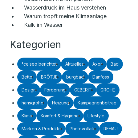
Wasserdruck im Haus verstehen
Warum tropft meine Klimaanlage
Kalk im Wasser
Kategorien
°celseo berichtet
Aktuelles
Axor
Bad
Bette
BRÖTJE
burgbad
Danfoss
Design
Förderung
GEBERIT
GROHE
hansgrohe
Heizung
Kampagnenbeitrag
Klima
Komfort & Hygiene
Lifestyle
Marken & Produkte
Photovoltaik
REHAU