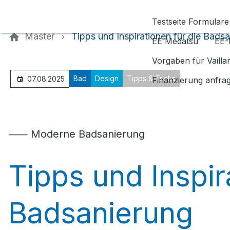
Kontaktieren Sie uns
Testseite Formulare
Master
Tipps und Inspirationen für die Bads
EE Medatsu
EE-
Vorgaben für Vaill
Bad
Design
Tipps & Tricks
07.08.2025
Finanzierung anfra
⸺ Moderne Badsanierung
Tipps und Inspir
Badsanierung