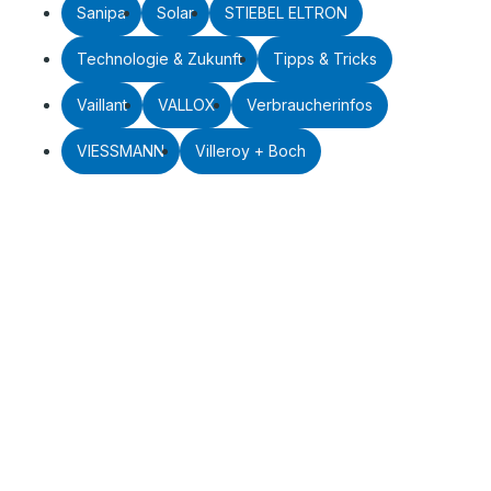
Sanipa
Solar
STIEBEL ELTRON
Technologie & Zukunft
Tipps & Tricks
Vaillant
VALLOX
Verbraucherinfos
VIESSMANN
Villeroy + Boch