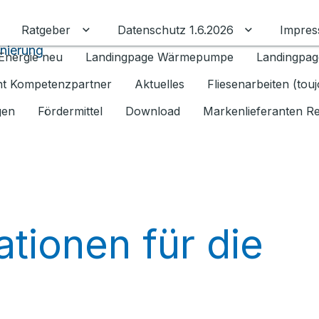
Ratgeber
Datenschutz 1.6.2026
Impre
Untermenü für Ratgeber umschalten
Untermenü f
anierung
Energie neu
Landingpage Wärmepumpe
Landingpag
ant Kompetenzpartner
Aktuelles
Fliesenarbeiten (tou
gen
Fördermittel
Download
Markenlieferanten R
ationen für die