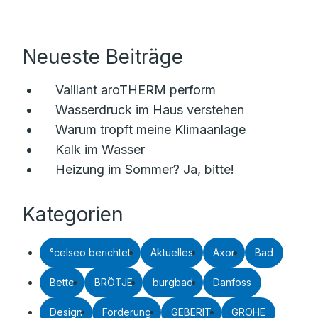
Neueste Beiträge
Vaillant aroTHERM perform
Wasserdruck im Haus verstehen
Warum tropft meine Klimaanlage
Kalk im Wasser
Heizung im Sommer? Ja, bitte!
Kategorien
°celseo berichtet
Aktuelles
Axor
Bad
Bette
BRÖTJE
burgbad
Danfoss
Design
Förderung
GEBERIT
GROHE