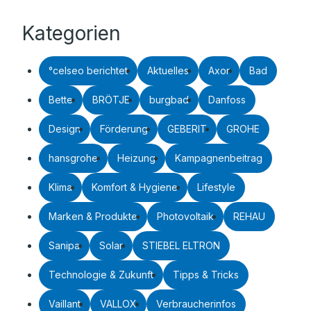
Kategorien
°celseo berichtet
Aktuelles
Axor
Bad
Bette
BRÖTJE
burgbad
Danfoss
Design
Förderung
GEBERIT
GROHE
hansgrohe
Heizung
Kampagnenbeitrag
Klima
Komfort & Hygiene
Lifestyle
Marken & Produkte
Photovoltaik
REHAU
Sanipa
Solar
STIEBEL ELTRON
Technologie & Zukunft
Tipps & Tricks
Vaillant
VALLOX
Verbraucherinfos