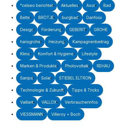
°celseo berichtet
Aktuelles
Axor
Bad
Bette
BRÖTJE
burgbad
Danfoss
Design
Förderung
GEBERIT
GROHE
hansgrohe
Heizung
Kampagnenbeitrag
Klima
Komfort & Hygiene
Lifestyle
Marken & Produkte
Photovoltaik
REHAU
Sanipa
Solar
STIEBEL ELTRON
Technologie & Zukunft
Tipps & Tricks
Vaillant
VALLOX
Verbraucherinfos
VIESSMANN
Villeroy + Boch